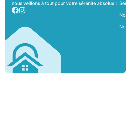
nous veillons à tout pour votre sérénité absolue !
Servi
Nos T
Nos 