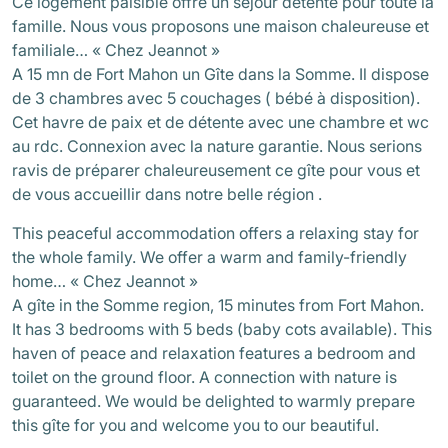
Ce logement paisible offre un séjour détente pour toute la
famille. Nous vous proposons une maison chaleureuse et
familiale… « Chez Jeannot »
A 15 mn de Fort Mahon un
Gîte dans la Somme
. Il dispose
de 3 chambres avec 5 couchages ( bébé à disposition).
Cet havre de paix et de détente avec une chambre et wc
au rdc. Connexion avec la nature garantie. Nous serions
ravis de préparer chaleureusement ce gîte pour vous et
de vous accueillir dans notre belle région .
This peaceful accommodation offers a relaxing stay for
the whole family. We offer a warm and family-friendly
home… « Chez Jeannot »
A gîte in the Somme region, 15 minutes from Fort Mahon.
It has 3 bedrooms with 5 beds (baby cots available). This
haven of peace and relaxation features a bedroom and
toilet on the ground floor. A connection with nature is
guaranteed. We would be delighted to warmly prepare
this gîte for you and welcome you to our beautiful.