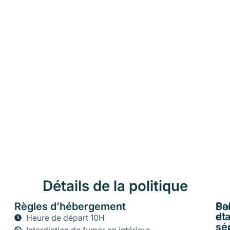
Détails de la politique
Règles d’hébergement
Pol
Sa
d'
et
Heure de départ 10H
sé
Interdiction de fumer en intérieur