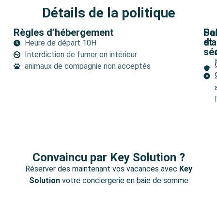
Détails de la politique
Règles d’hébergement
Pol
Sa
d'a
et
Heure de départ 10H
sé
Interdiction de fumer en intérieur
animaux de compagnie non acceptés
Convaincu par Key Solution ?
Réserver des maintenant vos vacances avec
Key
Solution
votre conciergerie en baie de somme
Suivez-Nous