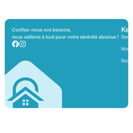
Key
Confiez-nous vos besoins,
nous veillons à tout pour votre sérénité absolue !
Servi
Nos T
Nos 