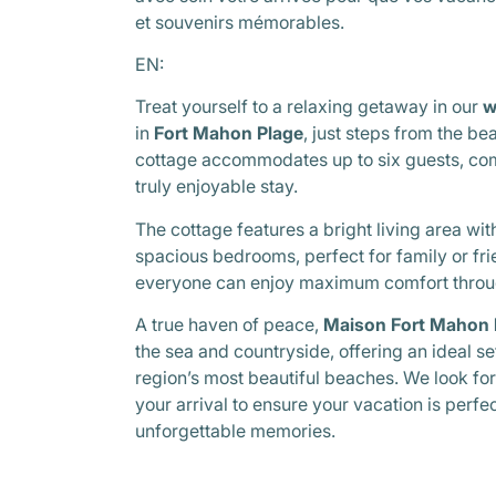
et souvenirs mémorables.
EN:
Treat yourself to a relaxing getaway in our
w
in
Fort Mahon Plage
, just steps from the be
cottage accommodates up to six guests, co
truly enjoyable stay.
The cottage features a bright living area wit
spacious bedrooms, perfect for family or f
everyone can enjoy maximum comfort throug
A true haven of peace,
Maison Fort Mahon 
the sea and countryside, offering an ideal s
region’s most beautiful beaches. We look f
your arrival to ensure your vacation is perfec
unforgettable memories.