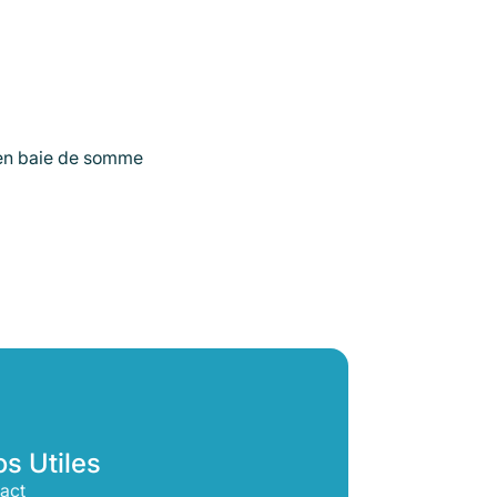
 en baie de somme
os Utiles
act