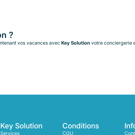
on ?
ntenant vos vacances avec
Key Solution
votre conciergerie
Suivez-Nous
Key Solution
Conditions
Inf
Services
CGU
Cont