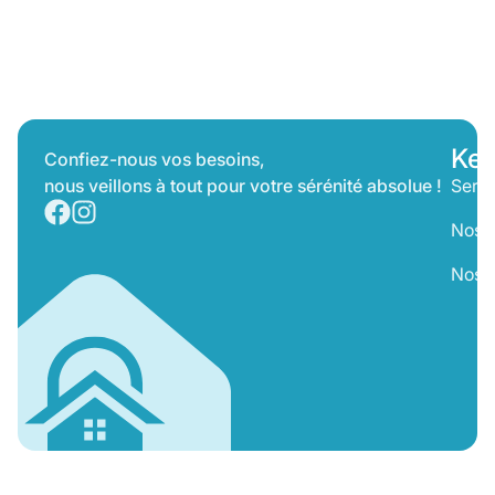
Suivez-Nous
Key
Confiez-nous vos besoins,
nous veillons à tout pour votre sérénité absolue !
Servi
Nos T
Nos 