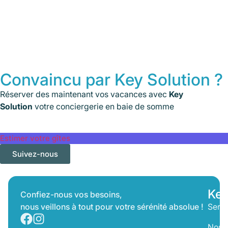
Propriétaires
Propriétaires Gestion locative au Crotoy : Transformez votre
résidence secondaire en rente passive Fermez les yeux un
instant. Imaginez votre...
Consulter l'article
Convaincu par Key Solution ?
Réserver des maintenant vos vacances avec
Key
Solution
votre conciergerie en baie de somme
Estimer votre gîtes
Suivez-nous
Key
Confiez-nous vos besoins,
nous veillons à tout pour votre sérénité absolue !
Servi
Nos T