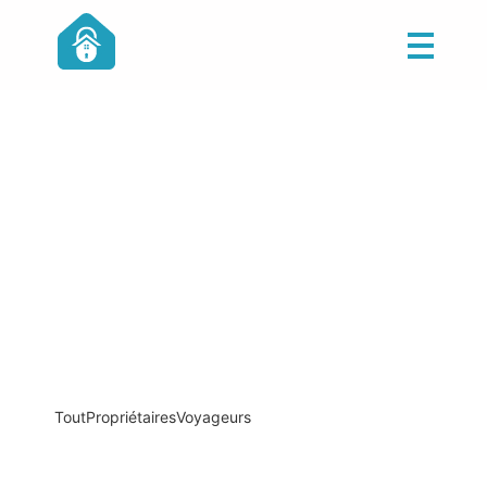
Tout
Propriétaires
Voyageurs
Guide complet : Pourquoi choisir une
conciergerie en Baie de Somme ?