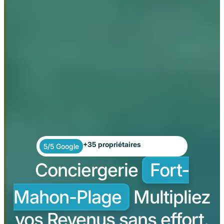
+35 propriétaires
5/5 Google
Conciergerie
Fort-
Mahon-Plage
Multipliez
vos Revenus sans effort.