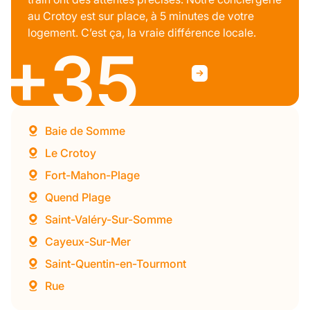
au Crotoy est sur place, à 5 minutes de votre
logement. C’est ça, la vraie différence locale.
+35
Baie de Somme
Le Crotoy
Fort-Mahon-Plage
Quend Plage
Saint-Valéry-Sur-Somme
Cayeux-Sur-Mer
Saint-Quentin-en-Tourmont
Rue